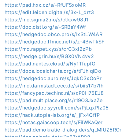
https://pad.hxx.cz/s/-RfUFSxoMR
https://edit.leiden.digital/s/3x-L_drt3
https://md.sigma2.no/s/ctkxw98J1
https://doc.cisti.org/s/-SRBaY4Wf
https://hedgedoc.obco.pro/s/IxStLW4AR
https://hedgedoc.ffmuc.net/s/z-4BivTkSF
https://md.rappet.xyz/s/crC3xl2zPb
https://hedge.grin.hu/s/BGX0VN4vv2
https://pad.nantes.cloud/s/Ny1TfupfG
https://docs.localcharts.org/s/tFJhIqiDo
https://hedgedoc.auro.re/s/JqkO3xOoPr
https://md.darmstadt.ccc.de/s/biis17b7lh
https://fancypad.techinc.nl/s/cP0H75EJ8
https://pad.multiplace.org/s/r19O3JxaZe
https://hedgedoc.syyrell.com/s/PjLqxPlz05
https://hack.utopia-lab.org/s/_jFx4QffP
https://notas.gaiacoop.tech/s/FiIWKaQer
https://pad.demokratie-dialog.de/s/q_MIUZ5ROr
https://doc.spiegie.de/s/2s67rAP08