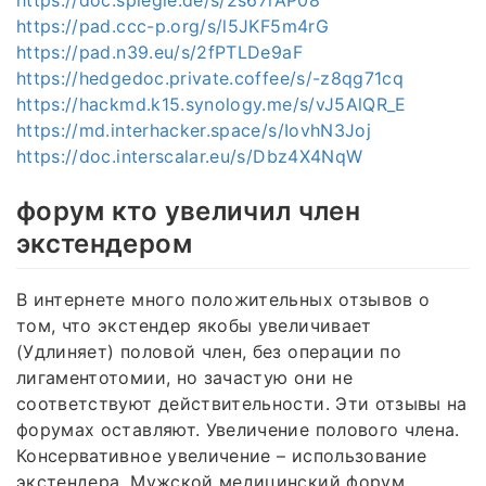
https://pad.ccc-p.org/s/l5JKF5m4rG
https://pad.n39.eu/s/2fPTLDe9aF
https://hedgedoc.private.coffee/s/-z8qg71cq
https://hackmd.k15.synology.me/s/vJ5AlQR_E
https://md.interhacker.space/s/IovhN3Joj
https://doc.interscalar.eu/s/Dbz4X4NqW
форум кто увеличил член
экстендером
В интернете много положительных отзывов о
том, что экстендер якобы увеличивает
(Удлиняет) половой член, без операции по
лигаментотомии, но зачастую они не
соответствуют действительности. Эти отзывы на
форумах оставляют. Увеличение полового члена.
Консервативное увеличение – использование
экстендера. Мужской медицинский форум