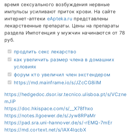
время сексуального возбуждения нервные
импульсы усиливают приток крови. На сайте
интернет-аптеки
еApteka.ru
представлены
лекарственные препараты. Цены на препараты
раздела Импотенция у мужчин начинаются от 78
руб.
продлить секс лекарство
как увеличить размер члена в домашних
условиях
форум кто увеличил член экстендером
https://md.mainframe.io/s/JZcCG8iIM
https://hedgedoc.dsor.isr.tecnico.ulisboa.pt/s/VCzne
mJiP
https://doc.hkispace.com/s/__X78fhxo
https://notes.llgoewer.de/s/Jyw8RPaMr
https://pad.sra.uni-hannover.de/s/-rEMQ-7mEr
https://md.cortext.net/s/IAX4IqcbX