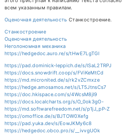
этого приступай к написанию текста согласно
всем указанным правилам.
Оценочная деятельность
Станкостроение.
Станкостроение
Оценочная деятельность
Неголономная механика
https://hedgedoc.auro.re/s/tHwE7LgTGl
https://pad.dominick-leppich.de/s/lSaL2TRPJ
https://docs.snowdrift.coop/s/FViKeMtCd
https://md.micronited.de/s/rk2vZCmxze
https://hedge.amosamos.net/s/LT5JtnsCs7
https://doc.hkispace.com/s/4WcsM8jI9
https://docs.localcharts.org/s/O_0ok3gO-
https://md.softwarefreedom.net/s/p1jJ_pP-Z
https://omoffice.de/s/BJTOW0Xefg
https://pad.yuka.dev/s/EowJKMy6c8
https://hedgedoc.obco.pro/s/__ivvgUOk