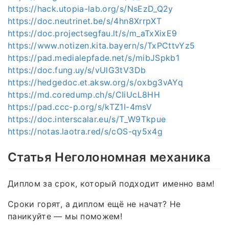
https://hack.utopia-lab.org/s/NsEzD_Q2y
https://doc.neutrinet.be/s/4hn8XrrpXT
https://doc.projectsegfau.lt/s/m_aTxXixE9
https://www.notizen.kita.bayern/s/TxPCttvYz5
https://pad.medialepfade.net/s/mibJSpkb1
https://doc.fung.uy/s/vUlG3tV3Db
https://hedgedoc.et.aksw.org/s/oxbg3vAYq
https://md.coredump.ch/s/CIiUcL8HH
https://pad.ccc-p.org/s/kTZ1I-4msV
https://doc.interscalar.eu/s/T_W9Tkpue
https://notas.laotra.red/s/cOS-qy5x4g
Статья Неголономная механика
Диплом за срок, который подходит именно вам!
Сроки горят, а диплом ещё не начат? Не
паникуйте — мы поможем!