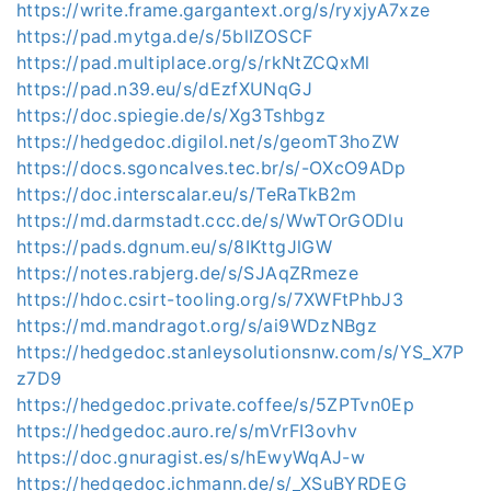
https://write.frame.gargantext.org/s/ryxjyA7xze
https://pad.mytga.de/s/5blIZOSCF
https://pad.multiplace.org/s/rkNtZCQxMl
https://pad.n39.eu/s/dEzfXUNqGJ
https://doc.spiegie.de/s/Xg3Tshbgz
https://hedgedoc.digilol.net/s/geomT3hoZW
https://docs.sgoncalves.tec.br/s/-OXcO9ADp
https://doc.interscalar.eu/s/TeRaTkB2m
https://md.darmstadt.ccc.de/s/WwTOrGODlu
https://pads.dgnum.eu/s/8IKttgJlGW
https://notes.rabjerg.de/s/SJAqZRmeze
https://hdoc.csirt-tooling.org/s/7XWFtPhbJ3
https://md.mandragot.org/s/ai9WDzNBgz
https://hedgedoc.stanleysolutionsnw.com/s/YS_X7P
z7D9
https://hedgedoc.private.coffee/s/5ZPTvn0Ep
https://hedgedoc.auro.re/s/mVrFI3ovhv
https://doc.gnuragist.es/s/hEwyWqAJ-w
https://hedgedoc.ichmann.de/s/_XSuBYRDEG