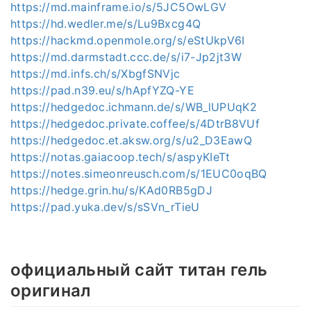
https://md.mainframe.io/s/5JC5OwLGV
https://hd.wedler.me/s/Lu9Bxcg4Q
https://hackmd.openmole.org/s/eStUkpV6I
https://md.darmstadt.ccc.de/s/i7-Jp2jt3W
https://md.infs.ch/s/XbgfSNVjc
https://pad.n39.eu/s/hApfYZQ-YE
https://hedgedoc.ichmann.de/s/WB_lUPUqK2
https://hedgedoc.private.coffee/s/4DtrB8VUf
https://hedgedoc.et.aksw.org/s/u2_D3EawQ
https://notas.gaiacoop.tech/s/aspyKIeTt
https://notes.simeonreusch.com/s/1EUC0oqBQ
https://hedge.grin.hu/s/KAd0RB5gDJ
https://pad.yuka.dev/s/sSVn_rTieU
официальный сайт титан гель
оригинал