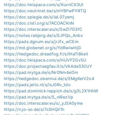
https://doc.hkispace.com/s/XuvnCX3UI
https://doc.neutrinet.be/s/mYBFwPYRTQ
https://doc.spiegie.de/s/IaL07yemj
https://doc.cisti.org/s/7ACOACKnN
https://doc.interscalar.eu/s/5wZl7G3fC
https://notes.rabjerg.de/s/SJPQo_Anbx
https://pads.dgnum.eu/s/jrJfx_wCEm
https://md.globenet.org/s/YdRwiwHjG
https://hedgedoc.dreadfog.fr/s/lHaTI8keiI
https://doc.hkispace.com/s/HUVF2Gv5U
https://doc.projectsegfau.lt/s/VAAdaS3OzY
https://pad.mytga.de/s/Nr0Nm4eDm
https://hedgedoc.obermui.de/s/EMg6elV2o4
https://pads.jeito.nl/s/lsJ0Rv_tdo
https://pad.dominick-leppich.de/s/g3L2X1HhW
https://pad.mytga.de/s/5_nI9ezVp
https://doc.interscalar.eu/s/_yJSA0yme
https://n.jo-so.de/s/7cSHQil1h