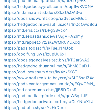
https://pad.medialepfade.net/s/aDelYj9FX
https://hedgedoc.syyrell.com/s/oup6wKVONA
https://md.micronited.de/s/SkZUsOA3-x
https://docs.snowdrift.coop/s/3vcucMGdc
https://hedgedoc.nrp-nautilus.io/s/lnQcOwo8du
https://md.eris.cc/s/rDPg38vcx4
https://md.sebastians.dev/s/AgVHA2hYy
https://md.rappet.xyz/s/ZWMR0VUXcq
https://pads.tobast.fr/s/Tue_N4lJob
https://doc.fung.uy/s/IzupUu6xI
https://docs.sgoncalves.tec.br/s/kTQarSvA2
https://hedgedoc.thuanbui.me/s/RhM8OuDJ-
https://codi.sevenvm.de/s/Iw4zkSfGT
https://www.notizen.kita.bayern/s/SfC6sa1ZXc
https://pads.cantorgymnasium.de/s/EQwGfsN_l
https://md.coredump.ch/s/jjB5DQks9
https://pad.medialepfade.net/s/qoWBq-h1F
https://hedgedoc.private.coffee/s/CuYNtaXLJ
https://pad.bhh.sh/s/zYzHrDocz