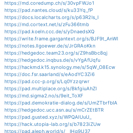
https://md.coredump.ch/s/30vpFWJo1
https://pad.nantes.cloud/s/ku33Yq_fP
https://docs.localcharts.org/s/p63R2ls_I
https://md.cortext.net/s/zFu366tmb
https://pad.koeln.ccc.de/s/yDnaedsXQ
https://write.frame.gargantext.org/s/BJF9t_AnWl
https://notes.llgoewer.de/s/JrGRAoKkn
https://hedgedoc.team23.org/s/Z9hsBbc8qj
https://hedgedoc.inqbus.de/s/vYgAfUqfu
https://hackmd.k15.synology.me/s/5qW_O8Ecw
https://doc.fsr.saarland/s/eAodYC3Zi6
https://pad.ccc-p.org/s/Lq0Yzzqrwr
https://pad.multiplace.org/s/BkfgiuAhZl
https://md.sigma2.no/s/9eit_ToXF
https://pad.demokratie-dialog.de/s/UmZTbrfbIA
https://hedgedoc.ucc.asn.au/s/mCrZEtBTR
https://pad.gusted.xyz/s/WPQAIUuU_
https://hack.utopia-lab.org/s/b7823iZUw
https://pad.aleph.world/s/__IHq9U37