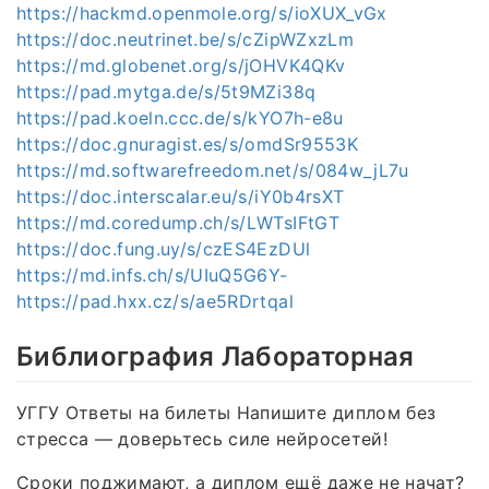
https://hackmd.openmole.org/s/ioXUX_vGx
https://doc.neutrinet.be/s/cZipWZxzLm
https://md.globenet.org/s/jOHVK4QKv
https://pad.mytga.de/s/5t9MZi38q
https://pad.koeln.ccc.de/s/kYO7h-e8u
https://doc.gnuragist.es/s/omdSr9553K
https://md.softwarefreedom.net/s/084w_jL7u
https://doc.interscalar.eu/s/iY0b4rsXT
https://md.coredump.ch/s/LWTsIFtGT
https://doc.fung.uy/s/czES4EzDUl
https://md.infs.ch/s/UIuQ5G6Y-
https://pad.hxx.cz/s/ae5RDrtqal
Библиография Лабораторная
УГГУ Ответы на билеты Напишите диплом без
стресса — доверьтесь силе нейросетей!
Сроки поджимают, а диплом ещё даже не начат?