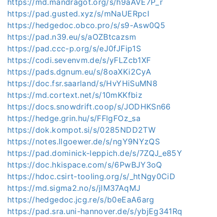
https://md.mandragot.org/s/h9aAVE7P_r
https://pad.gusted.xyz/s/mNaUERpcI
https://hedgedoc.obco.pro/s/s9-Asw0Q5
https://pad.n39.eu/s/aOZBtcazsm
https://pad.ccc-p.org/s/eJ0fJFip1S
https://codi.sevenvm.de/s/yFLZcb1XF
https://pads.dgnum.eu/s/8oaXKi2CyA
https://doc.fsr.saarland/s/HvYHiSuMN8
https://md.cortext.net/s/10mKKfbiz
https://docs.snowdrift.coop/s/JODHKSn66
https://hedge.grin.hu/s/FFlgFOz_sa
https://dok.kompot.si/s/0285NDD2TW
https://notes.llgoewer.de/s/ngY9NYzQS
https://pad.dominick-leppich.de/s/7ZQJ_e85Y
https://doc.hkispace.com/s/6PwBJY3oQ
https://hdoc.csirt-tooling.org/s/_htNgy0CiD
https://md.sigma2.no/s/jlM37AqMJ
https://hedgedoc.jcg.re/s/b0eEaA6arg
https://pad.sra.uni-hannover.de/s/ybjEg341Rq