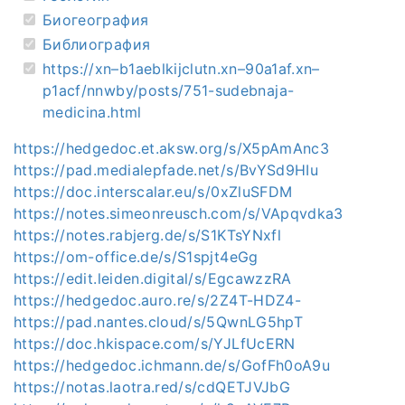
Биогеография
Библиография
https://xn–b1aeblkijclutn.xn–90a1af.xn–
p1acf/nnwby/posts/751-sudebnaja-
medicina.html
https://hedgedoc.et.aksw.org/s/X5pAmAnc3
https://pad.medialepfade.net/s/BvYSd9HIu
https://doc.interscalar.eu/s/0xZluSFDM
https://notes.simeonreusch.com/s/VApqvdka3
https://notes.rabjerg.de/s/S1KTsYNxfl
https://om-office.de/s/S1spjt4eGg
https://edit.leiden.digital/s/EgcawzzRA
https://hedgedoc.auro.re/s/2Z4T-HDZ4-
https://pad.nantes.cloud/s/5QwnLG5hpT
https://doc.hkispace.com/s/YJLfUcERN
https://hedgedoc.ichmann.de/s/GofFh0oA9u
https://notas.laotra.red/s/cdQETJVJbG