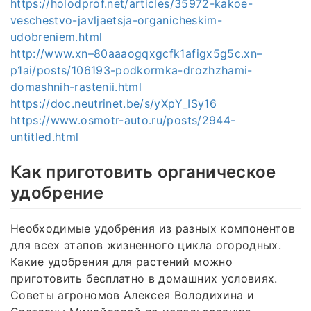
https://holodprof.net/articles/35972-kakoe-
veschestvo-javljaetsja-organicheskim-
udobreniem.html
http://www.xn–80aaaogqxgcfk1afigx5g5c.xn–
p1ai/posts/106193-podkormka-drozhzhami-
domashnih-rastenii.html
https://doc.neutrinet.be/s/yXpY_ISy16
https://www.osmotr-auto.ru/posts/2944-
untitled.html
Как приготовить органическое
удобрение
Необходимые удобрения из разных компонентов
для всех этапов жизненного цикла огородных.
Какие удобрения для растений можно
приготовить бесплатно в домашних условиях.
Советы агрономов Алексея Володихина и