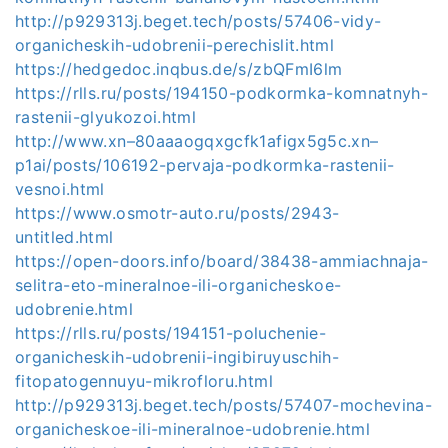
http://p929313j.beget.tech/posts/57406-vidy-
organicheskih-udobrenii-perechislit.html
https://hedgedoc.inqbus.de/s/zbQFmI6lm
https://rlls.ru/posts/194150-podkormka-komnatnyh-
rastenii-glyukozoi.html
http://www.xn–80aaaogqxgcfk1afigx5g5c.xn–
p1ai/posts/106192-pervaja-podkormka-rastenii-
vesnoi.html
https://www.osmotr-auto.ru/posts/2943-
untitled.html
https://open-doors.info/board/38438-ammiachnaja-
selitra-eto-mineralnoe-ili-organicheskoe-
udobrenie.html
https://rlls.ru/posts/194151-poluchenie-
organicheskih-udobrenii-ingibiruyuschih-
fitopatogennuyu-mikrofloru.html
http://p929313j.beget.tech/posts/57407-mochevina-
organicheskoe-ili-mineralnoe-udobrenie.html