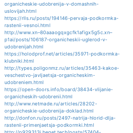
organicheskie-udobrenija-v-domashnih-
uslovijah.html
https://rlls.ru/posts/194146-pervaja-podkormka-
rastenii-vesnoi.html
http://www.xn–80aaaogqxgcfk1afigx5g5c.xn–
p1ai/posts/106187-organicheskii-uglerod-v-
udobrenijah.html
https://holodprof.net/articles/35971-podkormka-
klubniki.html
http://types.poligonmz.ru/articles/35463-kakoe-
veschestvo-javljaetsja-organicheskim-
udobreniem.html
https://open-doors.info/board/38434-vlijanie-
organicheskih-udobrenii.html
http://www.netmade.ru/articles/28202-
organicheskie-udobrenija-doklad.html
http://donfon.ru/posts/2497-natrija-hlorid-dlja-
rastenii-primenjaetsja-podkormki.html
http://p929313j.beget.tech/posts/57404-