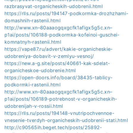
razbrasyvat-organicheskih-udobrenii.html
https://rlls.ru/posts/194147-podkormka-drozhzhami-
domashnih-rastenii.html
http://www.xn–80aaaogqxgcfk1afigx5g5c.xn–
p1ai/posts/106188-podkormka-kofeinoi-guschei-
komnatnyh-rastenii.html
https://vape87.ru/advert/kakie-organicheskie-
udobreniya-dobavit-v-zemlyu-vesnoj/
https://new.a-g.site/posts/40661-kak-sdelat-
organicheskoe-udobrenie.html
https://open-doors.info/board/38435-tablicy-
podkormki-rastenii.html
http://www.xn–80aaaogqxgcfk1afigx5g5c.xn–
p1ai/posts/106189-potrebnost-v-organicheskih-
udobrenijah-v-rossii.html
https://rlls.ru/posts/194148-vnutripochvennoe-
vnesenie-tverdyh-organicheskih-udobrenii-stati.html
http://c90565ih.beget.tech/posts/25892-