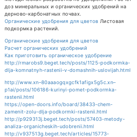
доз минеральных и органических удобрений на
дерново-карбонатных почвах.
Органические удобрения для цветов
Листовая
подкормка растений.
Органические удобрения для цветов
Расчет органических удобрений
Как приготовить органическое удобрение
http://rmarobs9.beget.tech/posts/1125-podkormka-
dlja-komnatnyh-rastenii-v-domashnih-uslovijah.html
http://www.xn–80aaaogqxgcfk1afigx5g5c.xn–
p1ai/posts/106186-kurinyi-pomet-podkormka-
rastenii.html
https://open-doors.info/board/38433-chem-
zamenit-zolu-dlja-podkormki-rastenii.html
http://p929313j.beget.tech/posts/57403-metody-
analiza-organicheskih-udobrenii.html
http://v937513g.beget.tech/articles/15773-