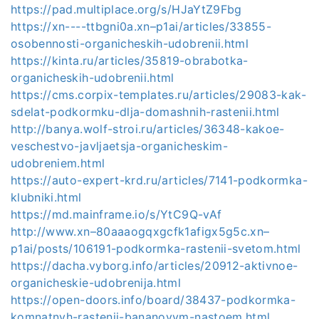
https://pad.multiplace.org/s/HJaYtZ9Fbg
https://xn----ttbgni0a.xn–p1ai/articles/33855-
osobennosti-organicheskih-udobrenii.html
https://kinta.ru/articles/35819-obrabotka-
organicheskih-udobrenii.html
https://cms.corpix-templates.ru/articles/29083-kak-
sdelat-podkormku-dlja-domashnih-rastenii.html
http://banya.wolf-stroi.ru/articles/36348-kakoe-
veschestvo-javljaetsja-organicheskim-
udobreniem.html
https://auto-expert-krd.ru/articles/7141-podkormka-
klubniki.html
https://md.mainframe.io/s/YtC9Q-vAf
http://www.xn–80aaaogqxgcfk1afigx5g5c.xn–
p1ai/posts/106191-podkormka-rastenii-svetom.html
https://dacha.vyborg.info/articles/20912-aktivnoe-
organicheskie-udobrenija.html
https://open-doors.info/board/38437-podkormka-
komnatnyh-rastenii-bananovym-nastoem.html