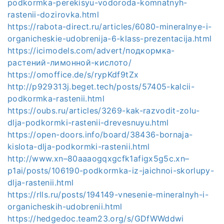
podkormka-perekisyu-vodoroda-komnatnyh-
rastenii-dozirovka.html
https://rabota-direct.ru/articles/6080-mineralnye-i-
organicheskie-udobrenija-6-klass-prezentacija.html
https://icimodels.com/advert/подкормка-
растений-лимонной-кислото/
https://omoffice.de/s/rypKdf9tZx
http://p929313j.beget.tech/posts/57405-kalcii-
podkormka-rastenii.html
https://oubs.ru/articles/3269-kak-razvodit-zolu-
dlja-podkormki-rastenii-drevesnuyu.html
https://open-doors.info/board/38436-bornaja-
kislota-dlja-podkormki-rastenii.html
http://www.xn–80aaaogqxgcfk1afigx5g5c.xn–
p1ai/posts/106190-podkormka-iz-jaichnoi-skorlupy-
dlja-rastenii.html
https://rlls.ru/posts/194149-vnesenie-mineralnyh-i-
organicheskih-udobrenii.html
https://hedgedoc.team23.org/s/GDfWWddwi