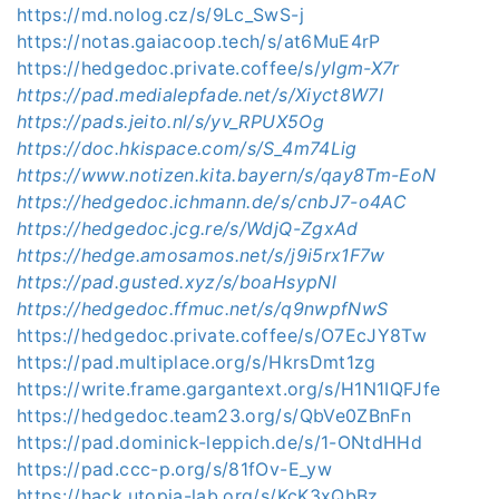
https://md.nolog.cz/s/9Lc_SwS-j
https://notas.gaiacoop.tech/s/at6MuE4rP
https://hedgedoc.private.coffee/s/
yIgm-X7r
https://pad.medialepfade.net/s/Xiyct8W7I
https://pads.jeito.nl/s/yv_RPUX5Og
https://doc.hkispace.com/s/S_4m74Lig
https://www.notizen.kita.bayern/s/qay8Tm-EoN
https://hedgedoc.ichmann.de/s/cnbJ7-o4AC
https://hedgedoc.jcg.re/s/WdjQ-ZgxAd
https://hedge.amosamos.net/s/j9i5rx1F7w
https://pad.gusted.xyz/s/boaHsypNl
https://hedgedoc.ffmuc.net/s/q9nwpfNwS
https://hedgedoc.private.coffee/s/O7EcJY8Tw
https://pad.multiplace.org/s/HkrsDmt1zg
https://write.frame.gargantext.org/s/H1N1IQFJfe
https://hedgedoc.team23.org/s/QbVe0ZBnFn
https://pad.dominick-leppich.de/s/1-ONtdHHd
https://pad.ccc-p.org/s/81fOv-E_yw
https://hack.utopia-lab.org/s/KcK3xQbBz