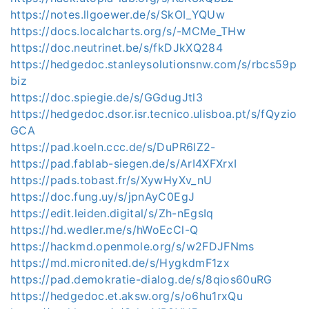
https://notes.llgoewer.de/s/SkOI_YQUw
https://docs.localcharts.org/s/-MCMe_THw
https://doc.neutrinet.be/s/fkDJkXQ284
https://hedgedoc.stanleysolutionsnw.com/s/rbcs59p
biz
https://doc.spiegie.de/s/GGdugJtl3
https://hedgedoc.dsor.isr.tecnico.ulisboa.pt/s/fQyzio
GCA
https://pad.koeln.ccc.de/s/DuPR6lZ2-
https://pad.fablab-siegen.de/s/ArI4XFXrxI
https://pads.tobast.fr/s/XywHyXv_nU
https://doc.fung.uy/s/jpnAyC0EgJ
https://edit.leiden.digital/s/Zh-nEgsIq
https://hd.wedler.me/s/hWoEcCl-Q
https://hackmd.openmole.org/s/w2FDJFNms
https://md.micronited.de/s/HygkdmF1zx
https://pad.demokratie-dialog.de/s/8qios60uRG
https://hedgedoc.et.aksw.org/s/o6hu1rxQu