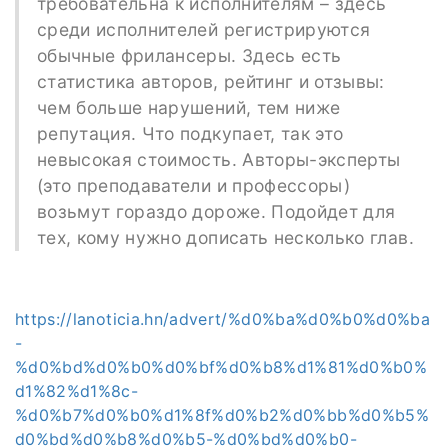
требовательна к исполнителям – здесь
среди исполнителей регистрируются
обычные фрилансеры. Здесь есть
статистика авторов, рейтинг и отзывы:
чем больше нарушений, тем ниже
репутация. Что подкупает, так это
невысокая стоимость. Авторы-эксперты
(это преподаватели и профессоры)
возьмут гораздо дороже. Подойдет для
тех, кому нужно дописать несколько глав.
https://lanoticia.hn/advert/%d0%ba%d0%b0%d0%ba
-
%d0%bd%d0%b0%d0%bf%d0%b8%d1%81%d0%b0%
d1%82%d1%8c-
%d0%b7%d0%b0%d1%8f%d0%b2%d0%bb%d0%b5%
d0%bd%d0%b8%d0%b5-%d0%bd%d0%b0-