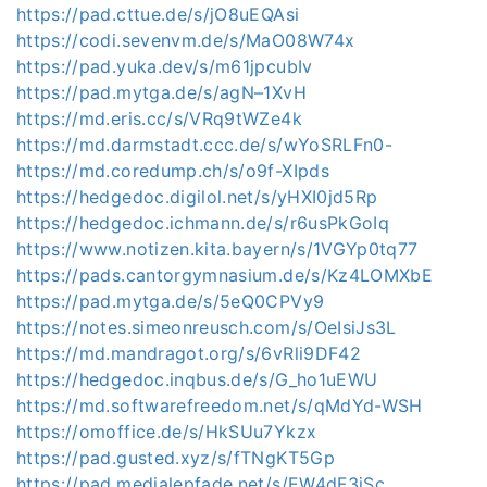
https://pad.cttue.de/s/jO8uEQAsi
https://codi.sevenvm.de/s/MaO08W74x
https://pad.yuka.dev/s/m61jpcubIv
https://pad.mytga.de/s/agN–1XvH
https://md.eris.cc/s/VRq9tWZe4k
https://md.darmstadt.ccc.de/s/wYoSRLFn0-
https://md.coredump.ch/s/o9f-XIpds
https://hedgedoc.digilol.net/s/yHXI0jd5Rp
https://hedgedoc.ichmann.de/s/r6usPkGoIq
https://www.notizen.kita.bayern/s/1VGYp0tq77
https://pads.cantorgymnasium.de/s/Kz4LOMXbE
https://pad.mytga.de/s/5eQ0CPVy9
https://notes.simeonreusch.com/s/OeIsiJs3L
https://md.mandragot.org/s/6vRli9DF42
https://hedgedoc.inqbus.de/s/G_ho1uEWU
https://md.softwarefreedom.net/s/qMdYd-WSH
https://omoffice.de/s/HkSUu7Ykzx
https://pad.gusted.xyz/s/fTNgKT5Gp
https://pad.medialepfade.net/s/EW4dF3jSc