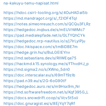
na-kakuyu-temu-napisat.html
https://hdoc.csirt-tooling.org/s/4OuHADal5b
https://md.mandragot.org/s/_f2lOF4TqI
https://notes.simeonreusch.com/s/QCQu3FLRz
https://hedgedoc.inqbus.de/s/mEUVhWMc7
https://pad.medialepfade.net/s/GLTYQhCYk
https://hedgedoc.nrp-nautilus.io/s/j7IrLyIPju
https://doc.hkispace.com/s/tmBiDBE7m
https://hedge.grin.hu/s/BuLGEIEYnv
https://md.sebastians.dev/s/RIlWEqe75
https://hackmd.k15.synology.me/s/fThvdHJ_p
https://md.sigma2.no/s/XWno_5dn0
https://doc.interscalar.eu/s/69mTf9zIb
https://pad.n39.eu/s/2G-6oG90tF
https://hedgedoc.auro.re/s/m9Hsx9m_Nr
https://md.softwarefreedom.net/s/Kqf395G_L
https://docs.snowdrift.coop/s/Vcv5t5xii
https://doc.gnuragist.es/s/8EjYqY7qRf