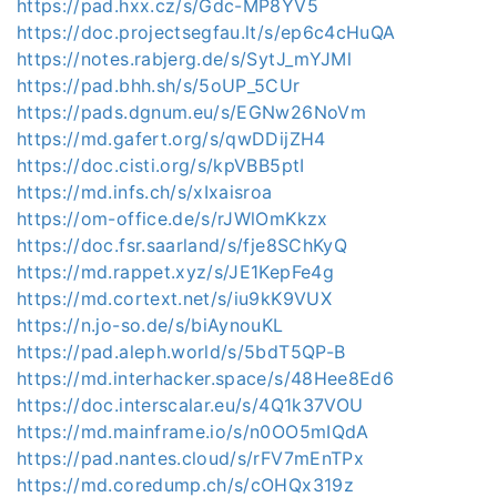
https://pad.hxx.cz/s/Gdc-MP8YV5
https://doc.projectsegfau.lt/s/ep6c4cHuQA
https://notes.rabjerg.de/s/SytJ_mYJMl
https://pad.bhh.sh/s/5oUP_5CUr
https://pads.dgnum.eu/s/EGNw26NoVm
https://md.gafert.org/s/qwDDijZH4
https://doc.cisti.org/s/kpVBB5ptI
https://md.infs.ch/s/xIxaisroa
https://om-office.de/s/rJWlOmKkzx
https://doc.fsr.saarland/s/fje8SChKyQ
https://md.rappet.xyz/s/JE1KepFe4g
https://md.cortext.net/s/iu9kK9VUX
https://n.jo-so.de/s/biAynouKL
https://pad.aleph.world/s/5bdT5QP-B
https://md.interhacker.space/s/48Hee8Ed6
https://doc.interscalar.eu/s/4Q1k37VOU
https://md.mainframe.io/s/n0OO5mIQdA
https://pad.nantes.cloud/s/rFV7mEnTPx
https://md.coredump.ch/s/cOHQx319z