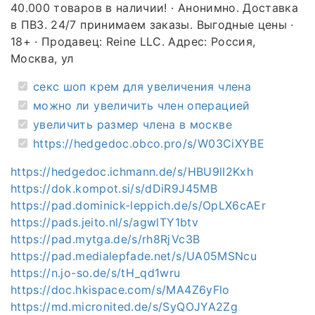
40.000 товаров в наличии! · Анонимно. Доставка
в ПВЗ. 24/7 принимаем заказы. Выгодные цены ·
18+ · Продавец: Reine LLC. Адрес: Россия,
Москва, ул
секс шоп крем для увеличения члена
можно ли увеличить член операцией
увеличить размер члена в москве
https://hedgedoc.obco.pro/s/W03CiXYBE
https://hedgedoc.ichmann.de/s/HBU9lI2Kxh
https://dok.kompot.si/s/dDiR9J45MB
https://pad.dominick-leppich.de/s/OpLX6cAEr
https://pads.jeito.nl/s/agwlTY1btv
https://pad.mytga.de/s/rh8RjVc3B
https://pad.medialepfade.net/s/UA05MSNcu
https://n.jo-so.de/s/tH_qd1wru
https://doc.hkispace.com/s/MA4Z6yFlo
https://md.micronited.de/s/SyQOJYA2Zg