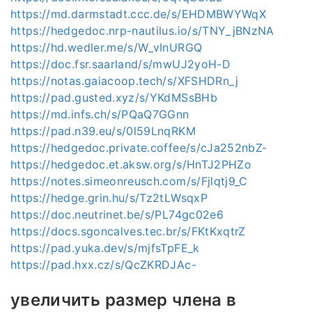
https://md.darmstadt.ccc.de/s/EHDMBWYWqX
https://hedgedoc.nrp-nautilus.io/s/TNY_jBNzNA
https://hd.wedler.me/s/W_vInURGQ
https://doc.fsr.saarland/s/mwUJ2yoH-D
https://notas.gaiacoop.tech/s/XFSHDRn_j
https://pad.gusted.xyz/s/YKdMSsBHb
https://md.infs.ch/s/PQaQ7GGnn
https://pad.n39.eu/s/0l59LnqRKM
https://hedgedoc.private.coffee/s/cJa252nbZ-
https://hedgedoc.et.aksw.org/s/HnTJ2PHZo
https://notes.simeonreusch.com/s/Fjlqtj9_C
https://hedge.grin.hu/s/Tz2tLWsqxP
https://doc.neutrinet.be/s/PL74gc02e6
https://docs.sgoncalves.tec.br/s/FKtKxqtrZ
https://pad.yuka.dev/s/mjfsTpFE_k
https://pad.hxx.cz/s/QcZKRDJAc-
увеличить размер члена в