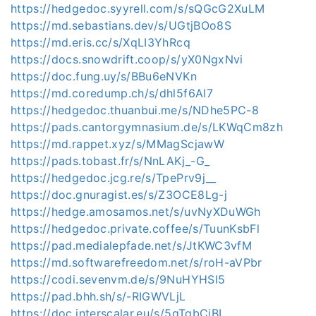
https://hedgedoc.syyrell.com/s/sQGcG2XuLM
https://md.sebastians.dev/s/UGtjBOo8S
https://md.eris.cc/s/XqLI3YhRcq
https://docs.snowdrift.coop/s/yX0NgxNvi
https://doc.fung.uy/s/BBu6eNVKn
https://md.coredump.ch/s/dhl5f6Al7
https://hedgedoc.thuanbui.me/s/NDhe5PC-8
https://pads.cantorgymnasium.de/s/LKWqCm8zh
https://md.rappet.xyz/s/MMagScjawW
https://pads.tobast.fr/s/NnLAKj_-G_
https://hedgedoc.jcg.re/s/TpePrv9j__
https://doc.gnuragist.es/s/Z3OCE8Lg-j
https://hedge.amosamos.net/s/uvNyXDuWGh
https://hedgedoc.private.coffee/s/TuunKsbFl
https://pad.medialepfade.net/s/JtKWC3vfM
https://md.softwarefreedom.net/s/roH-aVPbr
https://codi.sevenvm.de/s/9NuHYHSI5
https://pad.bhh.sh/s/-RIGWVLjL
https://doc.interscalar.eu/s/5qTqbCiBL