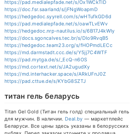
https://pad.medialepfade.net/s/Ox1WCkTlD
https://doc.fsr.saarland/s/jFNgWoapmD
https://hedgedoc.syyrell.com/s/wHTufkGD6d
https://pad.medialepfade.net/s/oawTLvEWv
https://hedgedoc.nrp-nautilus.io/s/6B17J4kWIy
https://docs.sgoncalves.tec.br/s/Dlo9RvqB5
https://hedgedoc.team23.org/s/fHOPmdLECc
https://md.darmstadt.ccc.de/s/Y5jj7C4WTF
https://pad.mytga.de/s/_EcQ-n6OS
https://md.cortext.net/s/JA2ugudXy
https://md.interhacker.space/s/ARkUFnJ0Z
https://pad.cttue.de/s/KYbG8SZTJ
титан гель беларусь
Titan Gel Gold (Титан гель голд) специальный гель
для мужчин. В наличии.
Deal.by
— маркетплейс
Беларуси. Все цены здесь указаны в белорусских
рублях. Перед заказом уточните у продавца