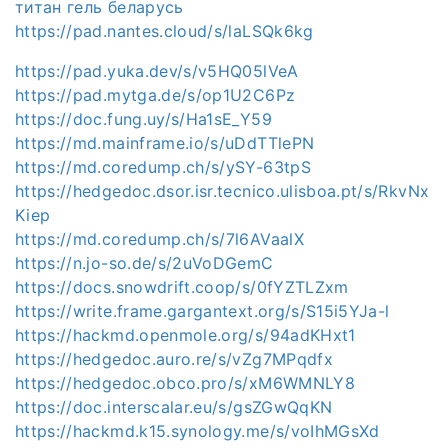
титан гель беларусь
https://pad.nantes.cloud/s/laLSQk6kg
https://pad.yuka.dev/s/v5HQ05lVeA
https://pad.mytga.de/s/op1U2C6Pz
https://doc.fung.uy/s/Ha1sE_Y59
https://md.mainframe.io/s/uDdTTlePN
https://md.coredump.ch/s/ySY-63tpS
https://hedgedoc.dsor.isr.tecnico.ulisboa.pt/s/RkvNx
Kiep
https://md.coredump.ch/s/7l6AVaalX
https://n.jo-so.de/s/2uVoDGemC
https://docs.snowdrift.coop/s/0fYZTLZxm
https://write.frame.gargantext.org/s/S15i5YJa-l
https://hackmd.openmole.org/s/94adKHxt1
https://hedgedoc.auro.re/s/vZg7MPqdfx
https://hedgedoc.obco.pro/s/xM6WMNLY8
https://doc.interscalar.eu/s/gsZGwQqKN
https://hackmd.k15.synology.me/s/voIhMGsXd